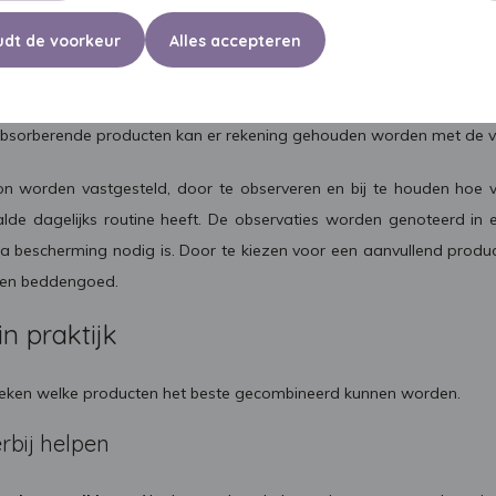
dt de voorkeur
Alles accepteren
antal lichaamsprocessen volgens een vast 24-uurs ritme verl
eproductie. Deze is overdag groter, er wordt dan meestal ook 
e absorberende producten kan er rekening gehouden worden met de var
on worden vastgesteld, door te observeren en bij te houden hoe
alde dagelijks routine heeft. De observaties worden genoteerd 
 bescherming nodig is. Door te kiezen voor een aanvullend produ
g en beddengoed.
n praktijk
ekeken welke producten het beste gecombineerd kunnen worden.
bij helpen