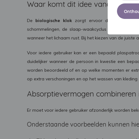
Waar komt dit idee vandaan?
Onthou
De
biologische klok
zorgt ervoor dat een groot a
schommelingen, de slaap-waakcyclus en ook de urin
wanneer het lichaam rust. Bij het kiezen van de juist
Voor iedere gebruiker kan er een bepaald plaspatro
duidelijker wanneer de persoon in kwestie een bepa
worden beoordeeld of en op welke momenten er extra
op extra verschoningen en op het wassen van kledin
Absorptievermogen combineren i
Er moet voor iedere gebruiker afzonderlijk worden b
Onderstaande voorbeelden kunnen hier