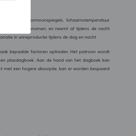
oopt, zoals hormoonspiegels, lichaamstemperatuur
meer vocht ingenomen, en neemt af tijdens de nacht
iatie in urineproductie tijdens de dag en nacht.
 vaak bepaalde factoren optreden. Het patroon wordt
in een plasdagboek. Aan de hand van het dagboek kan
ct met een hogere absorptie, kan er worden bespaard