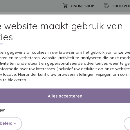
ONLINE SHOP
PROEFVE
 website maakt gebruik van
PRODUCTEN
HUIDVERZORGING
ZORGPROFESSIO
ies
en gegevens of cookies in uw browser om het gebruik van onze web
eren en te verbeteren, website-activiteit te analyseren die onze mark
ni
iviteiten ondersteunt en gepersonaliseerde advertenties weer te g
informatie over uw interesses (inclusief uw activiteit op onze websit
uw locatie. Hieronder kunt u uw browserinstellingen wijzigen om som
s te blokkeren.
ineren?
Alles accepteren
en absorberend product uitgekozen dat over het algemeen voldoet
ngen
ct met een hogere absorptie voor momenten dat er extra bescherm
xtra verschoningen moeten plaatsvinden.
beleid »