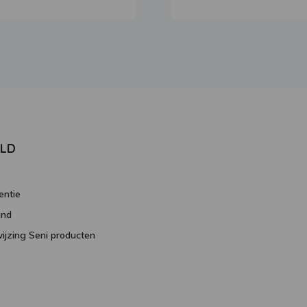
RLD
entie
and
ijzing Seni producten