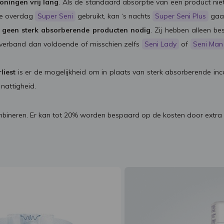
oningen vrij lang
. Als de standaard absorptie van een product nie
ie overdag
Super Seni
gebruikt, kan ‘s nachts
Super Seni Plus
gaan
n geen sterk absorberende producten nodig
. Zij hebben alleen be
egverband dan voldoende of misschien zelfs
Seni Lady
of
Seni Man
liest
is er de mogelijkheid om in plaats van sterk absorberende inc
nattigheid.
bineren. Er kan tot 20% worden bespaard op de kosten door extr