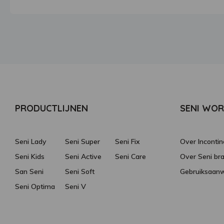
PRODUCTLIJNEN
SENI WO
Seni Lady
Seni Super
Seni Fix
Over Incontin
Seni Kids
Seni Active
Seni Care
Over Seni br
San Seni
Seni Soft
Gebruiksaanw
Seni Optima
Seni V